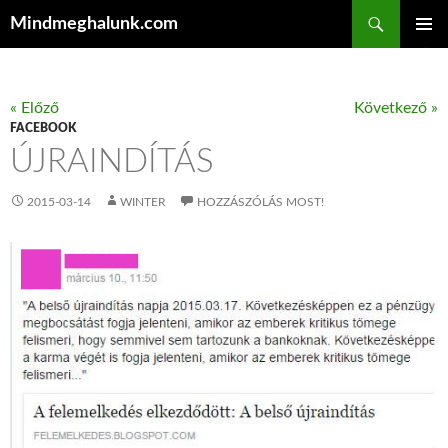
Keresés
Mindmeghalunk.com
KILÉPÉS A TARTALOMBA
ELSŐDL
MENÜ
« Előző
Következő »
FACEBOOK
ÚJRAINDÍTÁS
2015-03-14
WINTER
HOZZÁSZÓLÁS MOST!