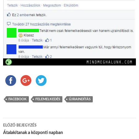
FACEBOOK
FELEMELKEDÉS
ÚJRAINDÍTÁS
ELŐZŐ BEJEGYZÉS
Bejegyzés navigáció
Átalakítanak a központi napban