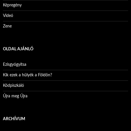
Képregény
Videó
Zene
OLDAL AJÁNLÓ
Ezisgyógyítsa
Kik ezek a hülyék a Földön?
Ködpiszkáló
Újra meg Újra
ARCHÍVUM