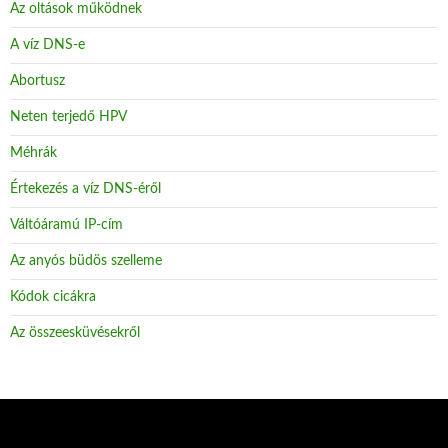
Az oltások működnek
A víz DNS-e
Abortusz
Neten terjedő HPV
Méhrák
Értekezés a víz DNS-éről
Váltóáramú IP-cím
Az anyós büdös szelleme
Kódok cicákra
Az összeesküvésekről