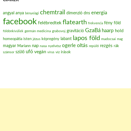
CÍMKÉK
chemtrail
energia
angyal
anya
dimenzió
dns
bényeiági
facebook
flatearth
felébredtek
fény
föld
frekvencia
GzaBá
haarp
hold
gravitáció
grabovoj
földönkívüliek
germán medicina
lapos föld
labant
homeopátia
isten
jézus
képregény
madocsai
mag
oltás
ogerle
nap
rezgés
magyar
Mariann
nasa
nyelvész
repülő
rák
ufó
vegán
szülő
víz
írások
számsor
vírus