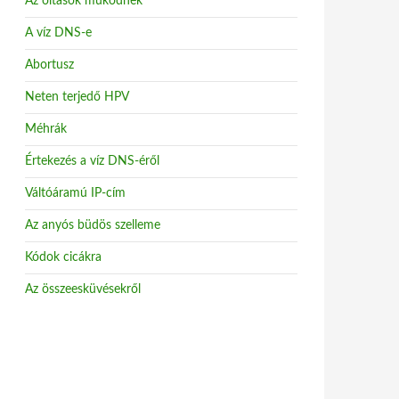
Az oltások működnek
A víz DNS-e
Abortusz
Neten terjedő HPV
Méhrák
Értekezés a víz DNS-éről
Váltóáramú IP-cím
Az anyós büdös szelleme
Kódok cicákra
Az összeesküvésekről