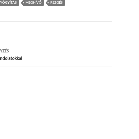
YÓGYÍTÁS
MEGHÍVÓ
REZGÉS
 navigáció
YZÉS
ondolatokkal