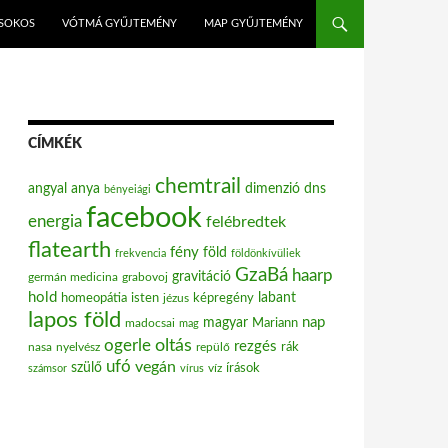
ISOKOS
VÓTMÁ GYŰJTEMÉNY
MAP GYŰJTEMÉNY
CÍMKÉK
chemtrail
angyal
anya
dimenzió
dns
bényeiági
facebook
energia
felébredtek
flatearth
fény
föld
frekvencia
földönkívüliek
GzaBá
haarp
gravitáció
grabovoj
germán medicina
hold
labant
homeopátia
isten
jézus
képregény
lapos föld
nap
magyar
Mariann
madocsai
mag
oltás
ogerle
rezgés
nasa
nyelvész
repülő
rák
ufó
vegán
szülő
víz
írások
számsor
vírus