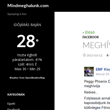
Keresés
Mindmeghalunk.com
Spraying is fun
IDŐJÁRÁS BAJÁN
28
« Előző
FACEBOOK
°
MEGHÍ
tiszta égbolt
2015-03-12
páratartalom: 41%
szél: 4m/s É
Max 30 • Min 29
Weather from OpenWeatherMap
KATEGÓRIÁK
Egyéb
Facebook