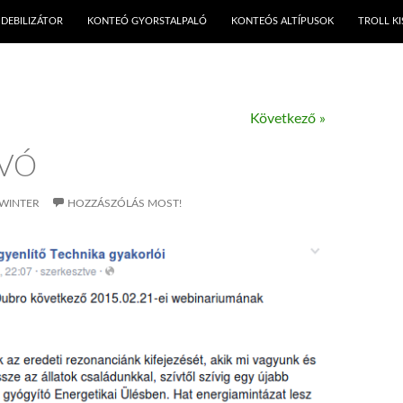
KILÉPÉS A TARTALOMBA
DEBILIZÁTOR
KONTEÓ GYORSTALPALÓ
KONTEÓS ALTÍPUSOK
TROLL K
Következő »
VÓ
WINTER
HOZZÁSZÓLÁS MOST!