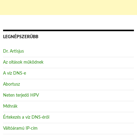
LEGNÉPSZERŰBB
Dr. Artisjus
Az oltások működnek
A víz DNS-e
Abortusz
Neten terjedő HPV
Méhrák
Értekezés a víz DNS-éről
Váltóáramú IP-cím