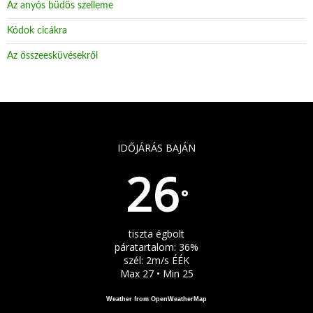
Az anyós büdös szelleme
Kódok cicákra
Az összeesküvésekről
IDŐJÁRÁS BAJÁN
26
°
tiszta égbolt
páratartalom: 36%
szél: 2m/s ÉÉK
Max 27 • Min 25
Weather from OpenWeatherMap