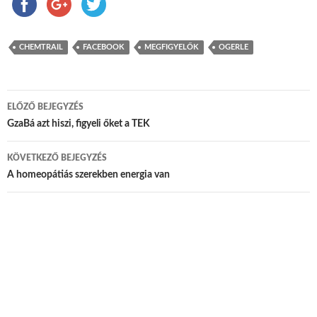
CHEMTRAIL
FACEBOOK
MEGFIGYELŐK
OGERLE
ELŐZŐ BEJEGYZÉS
Bejegyzés navigáció
GzaBá azt hiszi, figyeli őket a TEK
KÖVETKEZŐ BEJEGYZÉS
A homeopátiás szerekben energia van