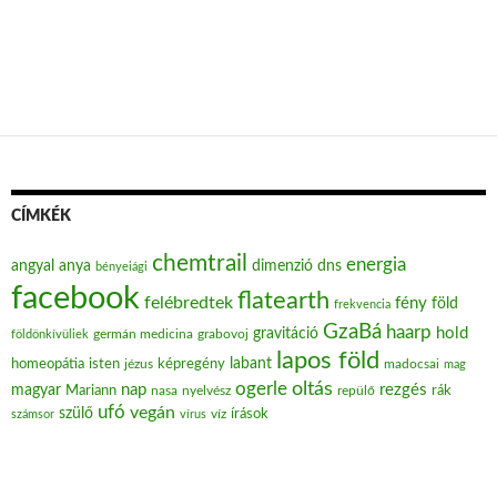
CÍMKÉK
chemtrail
energia
angyal
anya
dimenzió
dns
bényeiági
facebook
flatearth
felébredtek
fény
föld
frekvencia
GzaBá
haarp
hold
gravitáció
grabovoj
földönkívüliek
germán medicina
lapos föld
labant
homeopátia
isten
jézus
képregény
madocsai
mag
oltás
ogerle
nap
rezgés
magyar
Mariann
nasa
nyelvész
repülő
rák
ufó
vegán
szülő
víz
írások
számsor
vírus