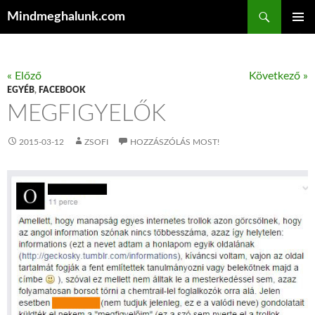
Keresés
Mindmeghalunk.com
KILÉPÉS A TARTALOMBA
ELSŐDL
MENÜ
« Előző
Következő »
EGYÉB
,
FACEBOOK
MEGFIGYELŐK
2015-03-12
ZSOFI
HOZZÁSZÓLÁS MOST!