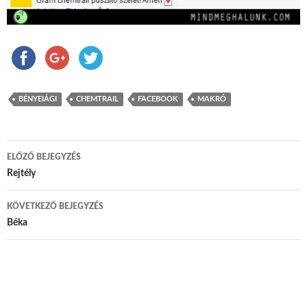
BÉNYEIÁGI
CHEMTRAIL
FACEBOOK
MAKRÓ
ELŐZŐ BEJEGYZÉS
Bejegyzés navigáció
Rejtély
KÖVETKEZŐ BEJEGYZÉS
Béka