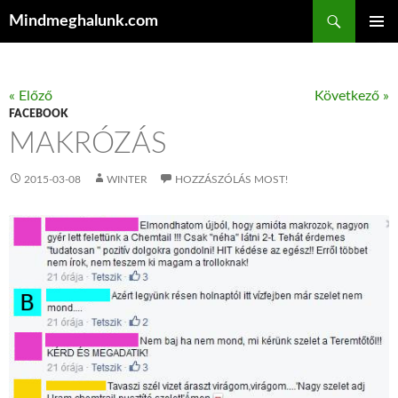
Keresés
Mindmeghalunk.com
KILÉPÉS A TARTALOMBA
ELSŐDL
MENÜ
« Előző
Következő »
FACEBOOK
MAKRÓZÁS
2015-03-08
WINTER
HOZZÁSZÓLÁS MOST!