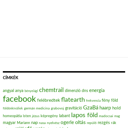
CÍMKÉK
chemtrail
energia
angyal
anya
dimenzió
dns
bényeiági
facebook
flatearth
felébredtek
fény
föld
frekvencia
GzaBá
haarp
hold
gravitáció
grabovoj
földönkívüliek
germán medicina
lapos föld
labant
homeopátia
isten
jézus
képregény
madocsai
mag
oltás
ogerle
nap
rezgés
magyar
Mariann
nasa
nyelvész
repülő
rák