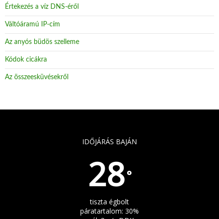
Értekezés a víz DNS-éről
Váltóáramú IP-cím
Az anyós büdös szelleme
Kódok cicákra
Az összeesküvésekről
IDŐJÁRÁS BAJÁN
28
°
tiszta égbolt
páratartalom: 30%