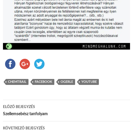
CHEMTRAIL
FACEBOOK
OGERLE
YOUTUBE
ELŐZŐ BEJEGYZÉS
Bejegyzés navigáció
Szellemsebész tanfolyam
KÖVETKEZŐ BEJEGYZÉS