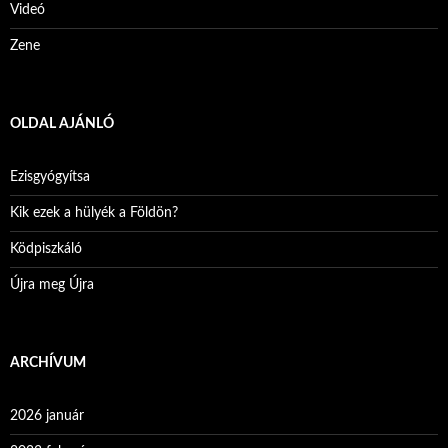
Videó
Zene
OLDAL AJÁNLÓ
Ezisgyógyítsa
Kik ezek a hülyék a Földön?
Ködpiszkáló
Újra meg Újra
ARCHÍVUM
2026 január