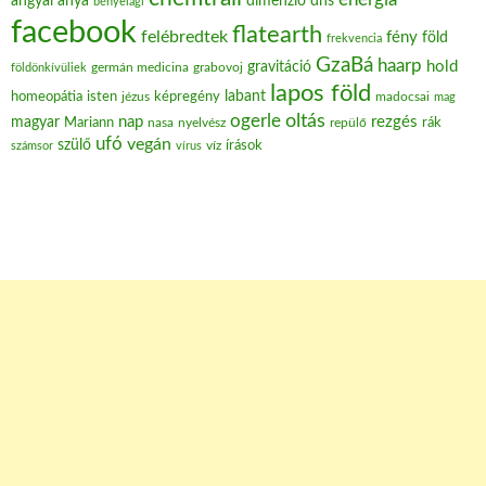
angyal
anya
dimenzió
dns
bényeiági
facebook
flatearth
felébredtek
fény
föld
frekvencia
GzaBá
haarp
hold
gravitáció
grabovoj
földönkívüliek
germán medicina
lapos föld
labant
homeopátia
isten
jézus
képregény
madocsai
mag
oltás
ogerle
nap
rezgés
magyar
Mariann
nasa
nyelvész
repülő
rák
ufó
vegán
szülő
víz
írások
számsor
vírus