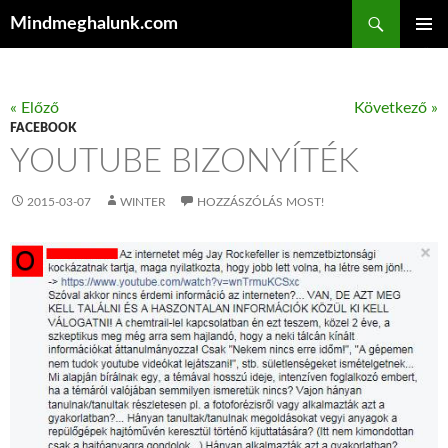
Keresés
Mindmeghalunk.com
KILÉPÉS A TARTALOMBA
ELSŐDL
MENÜ
« Előző
Következő »
FACEBOOK
YOUTUBE BIZONYÍTÉK
2015-03-07
WINTER
HOZZÁSZÓLÁS MOST!