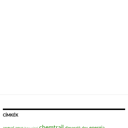
CÍMKÉK
chemtrail
energia