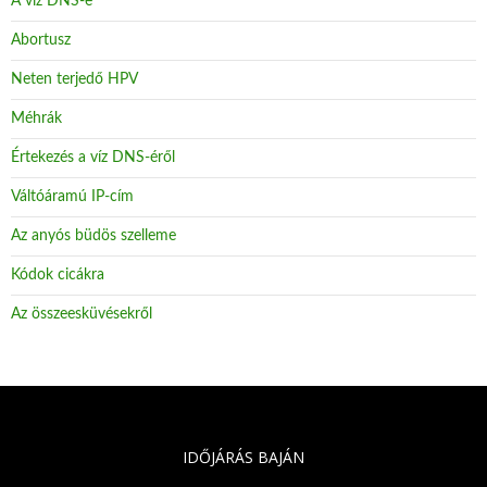
A víz DNS-e
Abortusz
Neten terjedő HPV
Méhrák
Értekezés a víz DNS-éről
Váltóáramú IP-cím
Az anyós büdös szelleme
Kódok cicákra
Az összeesküvésekről
IDŐJÁRÁS BAJÁN