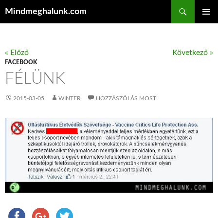
Keresés
Mindmeghalunk.com
KILÉPÉS A TARTALOMBA
ELSŐDL
MENÜ
« Előző
Következő »
FACEBOOK
FÉLÜNK
2015-03-05
WINTER
HOZZÁSZÓLÁS MOST!