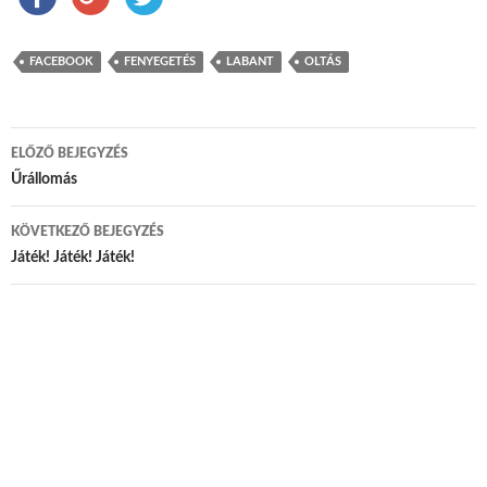
FACEBOOK
FENYEGETÉS
LABANT
OLTÁS
ELŐZŐ BEJEGYZÉS
Bejegyzés navigáció
Űrállomás
KÖVETKEZŐ BEJEGYZÉS
Játék! Játék! Játék!