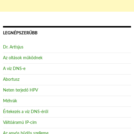
LEGNÉPSZERŰBB
Dr. Artisjus
Az oltások működnek
A víz DNS-e
Abortusz
Neten terjedő HPV
Méhrák
Értekezés a víz DNS-éről
Váltóáramú IP-cím
Az anyós büdös szelleme