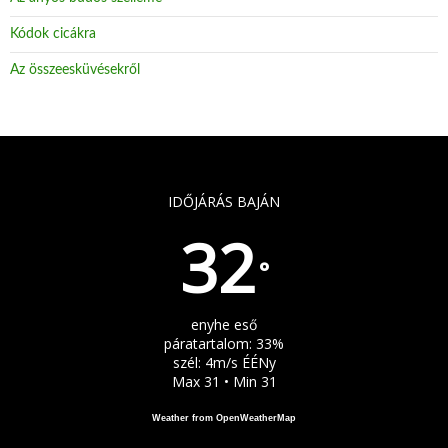
Kódok cicákra
Az összeesküvésekről
IDŐJÁRÁS BAJÁN
32
°
enyhe eső
páratartalom: 33%
szél: 4m/s ÉÉNy
Max 31 • Min 31
Weather from OpenWeatherMap