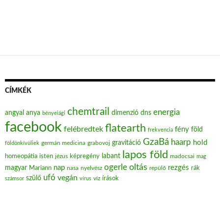
CÍMKÉK
chemtrail
energia
angyal
anya
dimenzió
dns
bényeiági
facebook
flatearth
felébredtek
fény
föld
frekvencia
GzaBá
haarp
hold
gravitáció
grabovoj
földönkívüliek
germán medicina
lapos föld
labant
homeopátia
isten
jézus
képregény
madocsai
mag
oltás
ogerle
nap
rezgés
magyar
Mariann
nasa
nyelvész
repülő
rák
ufó
vegán
szülő
víz
írások
számsor
vírus