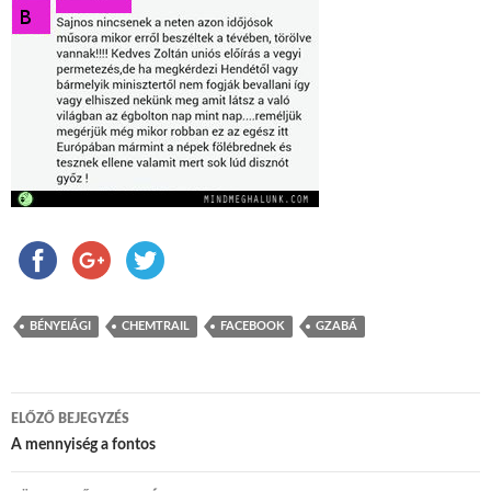
BÉNYEIÁGI
CHEMTRAIL
FACEBOOK
GZABÁ
ELŐZŐ BEJEGYZÉS
Bejegyzés navigáció
A mennyiség a fontos