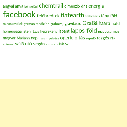
chemtrail
energia
angyal
anya
dimenzió
dns
bényeiági
facebook
flatearth
felébredtek
fény
föld
frekvencia
GzaBá
haarp
hold
gravitáció
grabovoj
földönkívüliek
germán medicina
lapos föld
labant
homeopátia
isten
jézus
képregény
madocsai
mag
oltás
ogerle
nap
rezgés
magyar
Mariann
nasa
nyelvész
repülő
rák
ufó
vegán
szülő
víz
írások
számsor
vírus