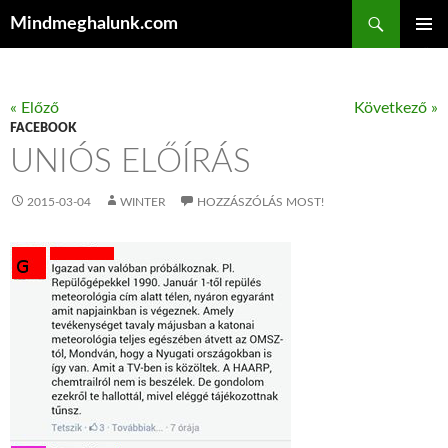
Keresés
Mindmeghalunk.com
KILÉPÉS A TARTALOMBA
ELSŐDL
MENÜ
« Előző
Következő »
FACEBOOK
UNIÓS ELŐÍRÁS
2015-03-04
WINTER
HOZZÁSZÓLÁS MOST!