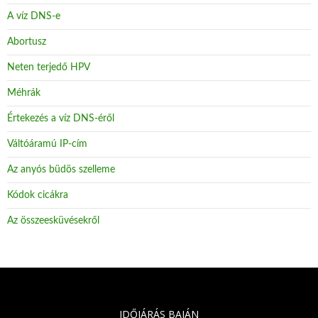
A víz DNS-e
Abortusz
Neten terjedő HPV
Méhrák
Értekezés a víz DNS-éről
Váltóáramú IP-cím
Az anyós büdös szelleme
Kódok cicákra
Az összeesküvésekről
IDŐJÁRÁS BAJÁN