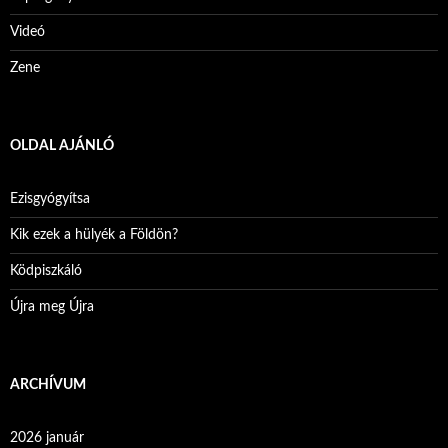
Videó
Zene
OLDAL AJÁNLÓ
Ezisgyógyítsa
Kik ezek a hülyék a Földön?
Ködpiszkáló
Újra meg Újra
ARCHÍVUM
2026 január