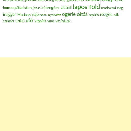
földönkívüliek
germán medicina
lapos föld
labant
homeopátia
isten
jézus
képregény
madocsai
mag
oltás
ogerle
nap
rezgés
magyar
Mariann
nasa
nyelvész
repülő
rák
ufó
vegán
szülő
víz
írások
számsor
vírus