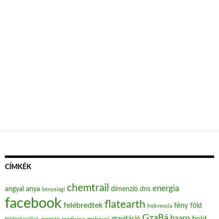
CÍMKÉK
chemtrail
energia
angyal
anya
dimenzió
dns
bényeiági
facebook
flatearth
felébredtek
fény
föld
frekvencia
GzaBá
haarp
hold
gravitáció
grabovoj