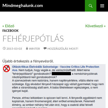
Keresés
Mindmeghalunk.com
KILÉPÉS A TARTALOMBA
ELSŐDL
MENÜ
« Előző
Következő »
FACEBOOK
FEHÉRJEPÓTLÁS
2015-03-03
WINTER
HOZZÁSZÓLÁS MOST!
Újabb értekezés a fényevésről.