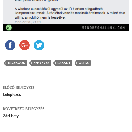
FACEBOOK
FÉNYEVÉS
LABANT
OLTÁS
ELŐZŐ BEJEGYZÉS
Bejegyzés navigáció
Leleplezés
KÖVETKEZŐ BEJEGYZÉS
Zárt hely