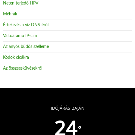
Neten terjedő HPV
Méhrák
Értekezés a víz DNS-éről
Váltóáramú IP-cím
Az anyós büdös szelleme
Kódok cicákra
Az összeesküvésekről
IDŐJÁRÁS BAJÁN
24
°