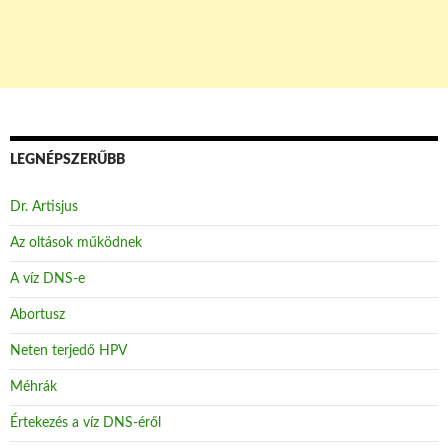
LEGNÉPSZERŰBB
Dr. Artisjus
Az oltások működnek
A víz DNS-e
Abortusz
Neten terjedő HPV
Méhrák
Értekezés a víz DNS-éről