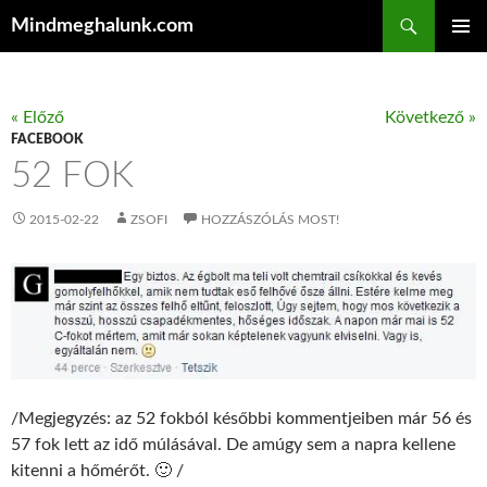
Keresés
Mindmeghalunk.com
KILÉPÉS A TARTALOMBA
ELSŐDL
MENÜ
« Előző
Következő »
FACEBOOK
52 FOK
2015-02-22
ZSOFI
HOZZÁSZÓLÁS MOST!
/Megjegyzés: az 52 fokból későbbi kommentjeiben már 56 és
57 fok lett az idő múlásával. De amúgy sem a napra kellene
kitenni a hőmérőt. 🙂 /