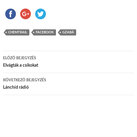
CHEMTRAIL
FACEBOOK
GZABÁ
ELŐZŐ BEJEGYZÉS
Bejegyzés navigáció
Elvágták a csíkokat
KÖVETKEZŐ BEJEGYZÉS
Lánchíd rádió