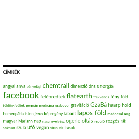
CÍMKÉK
chemtrail
energia
angyal
anya
dimenzió
dns
bényeiági
facebook
flatearth
felébredtek
fény
föld
frekvencia
GzaBá
haarp
hold
gravitáció
grabovoj
földönkívüliek
germán medicina
lapos föld
labant
homeopátia
isten
jézus
képregény
madocsai
mag
oltás
ogerle
nap
rezgés
magyar
Mariann
nasa
nyelvész
repülő
rák
ufó
vegán
szülő
víz
írások
számsor
vírus