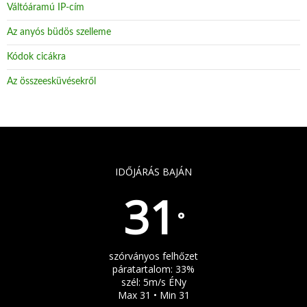
Váltóáramú IP-cím
Az anyós büdös szelleme
Kódok cicákra
Az összeesküvésekről
IDŐJÁRÁS BAJÁN
31
°
szórványos felhőzet
páratartalom: 33%
szél: 5m/s ÉNy
Max 31 • Min 31