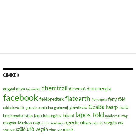
CÍMKÉK
chemtrail
energia
angyal
anya
dimenzió
dns
bényeiági
facebook
flatearth
felébredtek
fény
föld
frekvencia
GzaBá
haarp
hold
gravitáció
grabovoj
földönkívüliek
germán medicina
lapos föld
labant
homeopátia
isten
jézus
képregény
madocsai
mag
oltás
ogerle
nap
rezgés
magyar
Mariann
nasa
nyelvész
repülő
rák
ufó
vegán
szülő
víz
írások
számsor
vírus