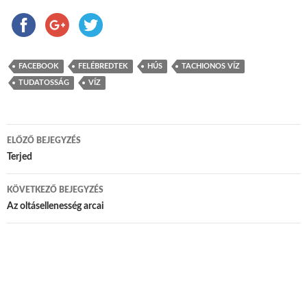
FACEBOOK
FELÉBREDTEK
HÚS
TACHIONOS VÍZ
TUDATOSSÁG
VÍZ
ELŐZŐ BEJEGYZÉS
Bejegyzés navigáció
Terjed
KÖVETKEZŐ BEJEGYZÉS
Az oltásellenesség arcai