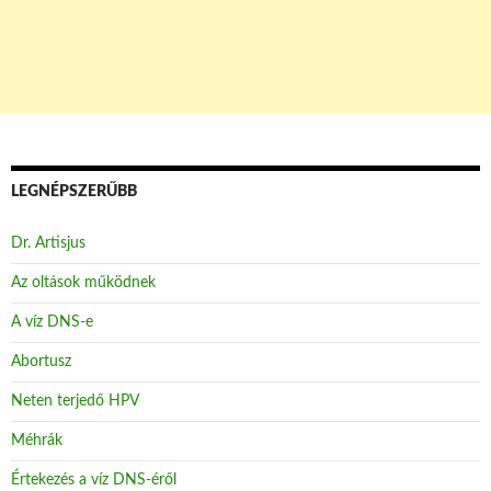
LEGNÉPSZERŰBB
Dr. Artisjus
Az oltások működnek
A víz DNS-e
Abortusz
Neten terjedő HPV
Méhrák
Értekezés a víz DNS-éről