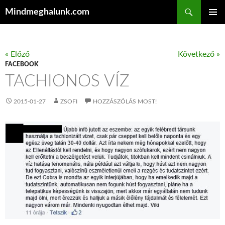
Keresés
Mindmeghalunk.com
KILÉPÉS A TARTALOMBA
ELSŐDL
MENÜ
« Előző
Következő »
FACEBOOK
TACHIONOS VÍZ
2015-01-27
ZSOFI
HOZZÁSZÓLÁS MOST!