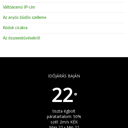
Váltóáramú IP-cím
Az anyós büdös szelleme
Kódok cicákra
Az összeesküvésekről
IDŐJÁRÁS BAJÁN
22
°
tiszta égbolt
páratartalom: 50%
szél: 2m/s KÉK
Max 22 • Min 22