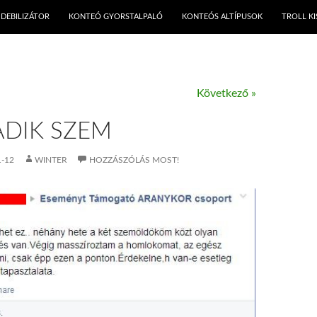
KILÉPÉS A TARTALOMBA
DEBILIZÁTOR
KONTEÓ GYORSTALPALÓ
KONTEÓS ALTÍPUSOK
TROLL K
Következő »
DIK SZEM
1-12
WINTER
HOZZÁSZÓLÁS MOST!