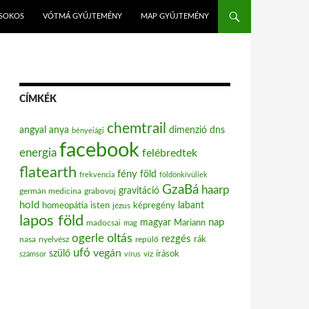
ISOKOS
VÓTMÁ GYŰJTEMÉNY
MAP GYŰJTEMÉNY
CÍMKÉK
chemtrail
angyal
anya
dimenzió
dns
bényeiági
facebook
energia
felébredtek
flatearth
fény
föld
frekvencia
földönkívüliek
GzaBá
haarp
gravitáció
grabovoj
germán medicina
hold
labant
homeopátia
isten
jézus
képregény
lapos föld
nap
magyar
Mariann
madocsai
mag
oltás
ogerle
rezgés
nasa
nyelvész
repülő
rák
ufó
vegán
szülő
víz
írások
számsor
vírus