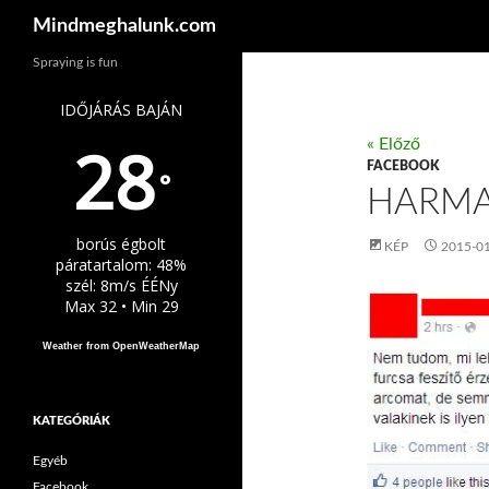
Keresés
Mindmeghalunk.com
Spraying is fun
IDŐJÁRÁS BAJÁN
28
« Előző
FACEBOOK
°
HARMA
borús égbolt
KÉP
2015-0
páratartalom: 48%
szél: 8m/s ÉÉNy
Max 32 • Min 29
Weather from OpenWeatherMap
KATEGÓRIÁK
Egyéb
Facebook