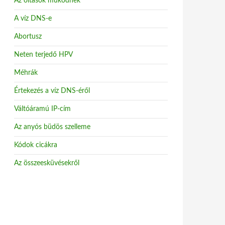
Az oltások működnek
A víz DNS-e
Abortusz
Neten terjedő HPV
Méhrák
Értekezés a víz DNS-éről
Váltóáramú IP-cím
Az anyós büdös szelleme
Kódok cicákra
Az összeesküvésekről