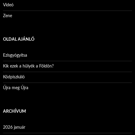
Videó
Zene
OLDAL AJÁNLÓ
Ezisgyógyítsa
Kik ezek a hülyék a Földön?
Ködpiszkáló
Újra meg Újra
ARCHÍVUM
2026 január