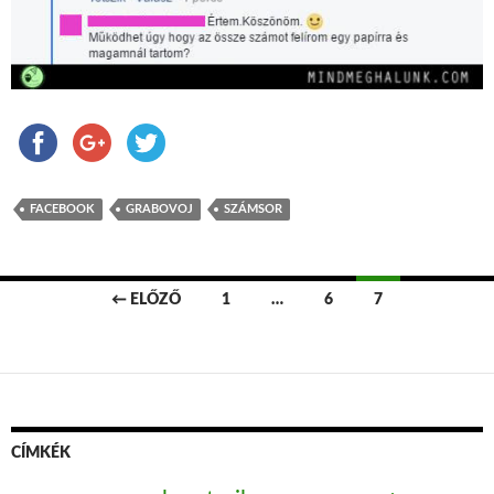
FACEBOOK
GRABOVOJ
SZÁMSOR
← ELŐZŐ
1
…
6
7
Bejegyzések navigációja
CÍMKÉK