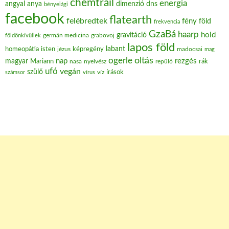
chemtrail
energia
angyal
anya
dimenzió
dns
bényeiági
facebook
flatearth
felébredtek
fény
föld
frekvencia
GzaBá
haarp
hold
gravitáció
grabovoj
földönkívüliek
germán medicina
lapos föld
labant
homeopátia
isten
jézus
képregény
madocsai
mag
oltás
ogerle
nap
rezgés
magyar
Mariann
nasa
nyelvész
repülő
rák
ufó
vegán
szülő
víz
írások
számsor
vírus