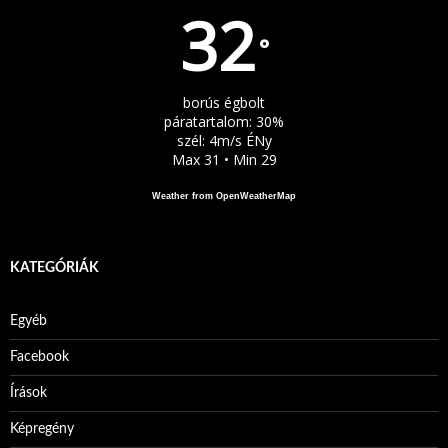
32
°
borús égbolt
páratartalom: 30%
szél: 4m/s ÉNy
Max 31 • Min 29
Weather from OpenWeatherMap
KATEGÓRIÁK
Egyéb
Facebook
Írások
Képregény