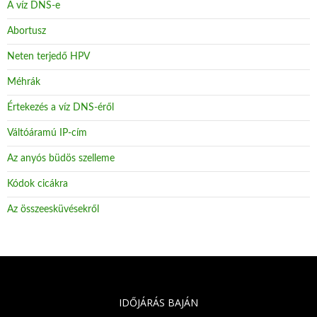
A víz DNS-e
Abortusz
Neten terjedő HPV
Méhrák
Értekezés a víz DNS-éről
Váltóáramú IP-cím
Az anyós büdös szelleme
Kódok cicákra
Az összeesküvésekről
IDŐJÁRÁS BAJÁN